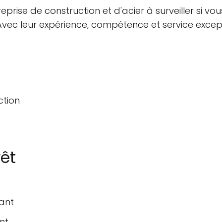
prise de construction et d'acier à surveiller si v
vec leur expérience, compétence et service exception
ction
rêt
lant
nt