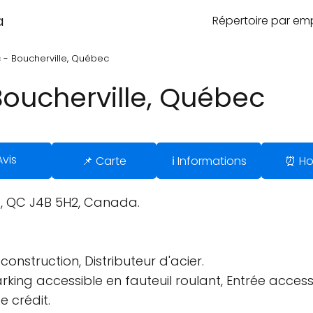
a
Répertoire par e
 - Boucherville, Québec
oucherville, Québec
Avis
📌 Carte
ℹ️ Informations
⏰ Ho
e, QC J4B 5H2, Canada.
nstruction, Distributeur d'acier.
arking accessible en fauteuil roulant, Entrée access
e crédit.