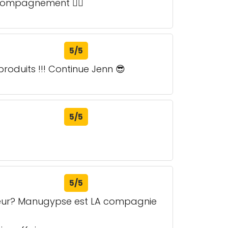
ccompagnement 👌🏻
5/5
roduits !!! Continue Jenn 😎
5/5
5/5
rieur? Manugypse est LA compagnie