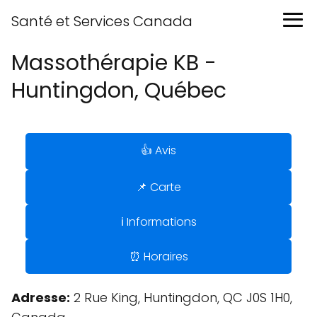
Santé et Services Canada
Massothérapie KB -
Huntingdon, Québec
👍 Avis
📌 Carte
ℹ️ Informations
⏰ Horaires
Adresse:
2 Rue King, Huntingdon, QC J0S 1H0,