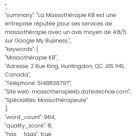
",
"summary": "La Massothérapie KB est une
entreprise réputée pour ses services de
massothérapie avec un avis moyen de 4.8/5
sur Google My Business.",
"keywords": [
"Massothérapie KB",
"Adresse: 2 Rue King, Huntingdon, QC J0S 1H0,
Canada",
"Téléphone: 5148836797",
"Site web: massotherapiekb.datedechoix.com",
"Spécialités: Massothérapeute"
],
"word_count": 964,
"quality_score": 8,
"has__tags": true,