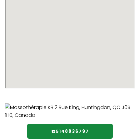
☎️5148836797