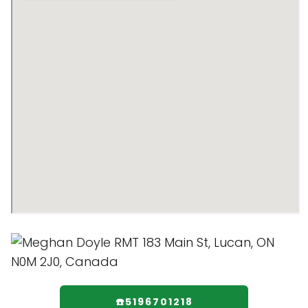
☎️5196701218