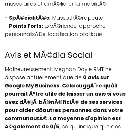
musculaires et amÃ©liorer la mobilitÃ©.
-
SpÃ©cialitÃ©s:
MassothÃ©rapeute
-
Points Forts:
ExpÃ©rience, approche
personnalisÃ©e, localisation pratique
Avis et MÃ©dia Social
Malheureusement, Meghan Doyle RMT ne
dispose actuellement que de
0 avis
sur
Google My Business. Cela suggÃ¨re quâil
pourrait Ãªtre utile de laisser un avis si vous
avez dÃ©jÃ bÃ©nÃ©ficiÃ© de ses services
pour aider dâautres personnes dans votre
communautÃ©. La moyenne d'opinion est
Ã©galement de
0/5
, ce qui indique que des