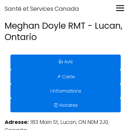
Santé et Services Canada
Meghan Doyle RMT - Lucan,
Ontario
👍 Avis
📌 Carte
ℹ️ Informations
⏰ Horaires
Adresse:
183 Main St, Lucan, ON N0M 2J0,