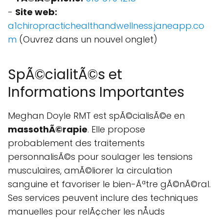
-
Site web:
a1chiropractichealthandwellness.janeapp.co
m
(Ouvrez dans un nouvel onglet)
SpÃ©cialitÃ©s et
Informations Importantes
Meghan Doyle RMT est spÃ©cialisÃ©e en
massothÃ©rapie
. Elle propose
probablement des traitements
personnalisÃ©s pour soulager les tensions
musculaires, amÃ©liorer la circulation
sanguine et favoriser le bien-Ãªtre gÃ©nÃ©ral.
Ses services peuvent inclure des techniques
manuelles pour relÃ¢cher les nÅuds