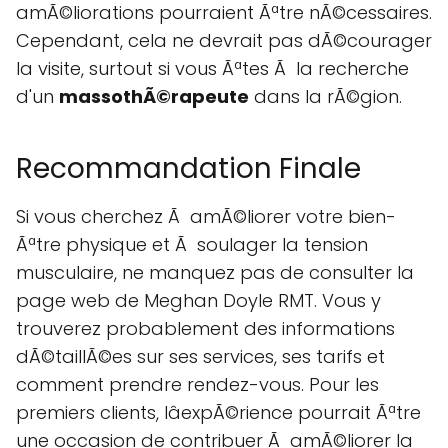
amÃ©liorations pourraient Ãªtre nÃ©cessaires.
Cependant, cela ne devrait pas dÃ©courager
la visite, surtout si vous Ãªtes Ã la recherche
d'un
massothÃ©rapeute
dans la rÃ©gion.
Recommandation Finale
Si vous cherchez Ã amÃ©liorer votre bien-
Ãªtre physique et Ã soulager la tension
musculaire, ne manquez pas de consulter la
page web de Meghan Doyle RMT. Vous y
trouverez probablement des informations
dÃ©taillÃ©es sur ses services, ses tarifs et
comment prendre rendez-vous. Pour les
premiers clients, lâexpÃ©rience pourrait Ãªtre
une occasion de contribuer Ã amÃ©liorer la