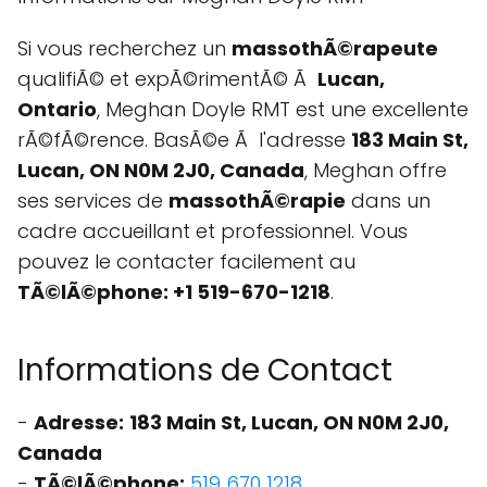
Si vous recherchez un
massothÃ©rapeute
qualifiÃ© et expÃ©rimentÃ© Ã
Lucan,
Ontario
, Meghan Doyle RMT est une excellente
rÃ©fÃ©rence. BasÃ©e Ã l'adresse
183 Main St,
Lucan, ON N0M 2J0, Canada
, Meghan offre
ses services de
massothÃ©rapie
dans un
cadre accueillant et professionnel. Vous
pouvez le contacter facilement au
TÃ©lÃ©phone: +1 519-670-1218
.
Informations de Contact
-
Adresse:
183 Main St, Lucan, ON N0M 2J0,
Canada
-
TÃ©lÃ©phone:
519 670 1218