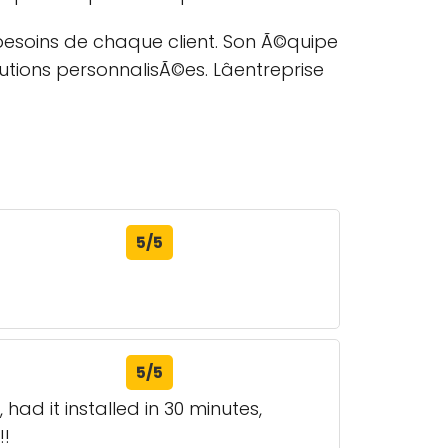
besoins de chaque client. Son Ã©quipe
tions personnalisÃ©es. Lâentreprise
5/5
5/5
d it installed in 30 minutes,
!!