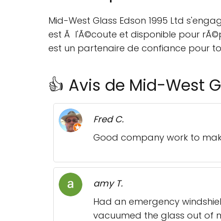
Mid-West Glass Edson 1995 Ltd s'engag
est Ã l'Ã©coute et disponible pour rÃ©
est un partenaire de confiance pour to
👍 Avis de Mid-West G
Fred C.
Good company work to make t
amy T.
Had an emergency windshield 
vacuumed the glass out of m