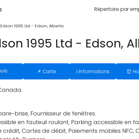
a
Répertoire par e
Edson 1995 Ltd - Edson, Alberta
son 1995 Ltd - Edson, A
Avis
📌 Carte
ℹ️ Informations
⏰ Ho
, Canada.
are-brise, Fournisseur de fenêtres.
sible en fauteuil roulant, Parking accessible en fau
édit, Cartes de débit, Paiements mobiles NFC, Ca