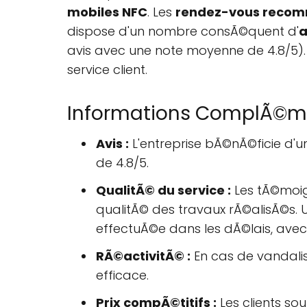
mobiles NFC
. Les
rendez-vous reco
dispose d'un nombre consÃ©quent d'
a
avis avec une note moyenne de 4.8/5). 
service client.
Informations ComplÃ©m
Avis :
L'entreprise bÃ©nÃ©ficie d'un
de 4.8/5.
QualitÃ© du service :
Les tÃ©moign
qualitÃ© des travaux rÃ©alisÃ©s.
effectuÃ©e dans les dÃ©lais, avec
RÃ©activitÃ© :
En cas de vandalism
efficace.
Prix compÃ©titifs :
Les clients so