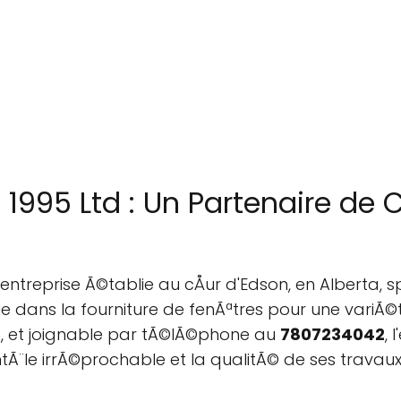
1995 Ltd : Un Partenaire de 
entreprise Ã©tablie au cÅur d'Edson, en Alberta, 
 dans la fourniture de fenÃªtres pour une variÃ©t
a
, et joignable par tÃ©lÃ©phone au
7807234042
, 
tÃ¨le irrÃ©prochable et la qualitÃ© de ses travaux