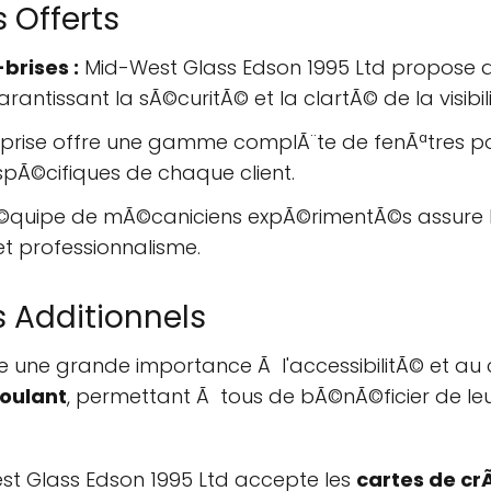
 Offerts
brises :
Mid-West Glass Edson 1995 Ltd propose de
ntissant la sÃ©curitÃ© et la clartÃ© de la visibili
eprise offre une gamme complÃ¨te de fenÃªtres pou
pÃ©cifiques de chaque client.
quipe de mÃ©caniciens expÃ©rimentÃ©s assure lâ
et professionnalisme.
s Additionnels
une grande importance Ã l'accessibilitÃ© et au con
roulant
, permettant Ã tous de bÃ©nÃ©ficier de leurs
st Glass Edson 1995 Ltd accepte les
cartes de cr