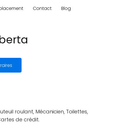
mplacement
Contact
Blog
lberta
raires
teuil roulant, Mécanicien, Toilettes,
rtes de crédit.