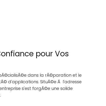
Confiance pour Vos
spÃ©cialisÃ©e dans la rÃ©paration et le
Ã© d'applications. SituÃ©e Ã l'adresse
l'entreprise s'est forgÃ©e une solide
.