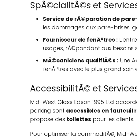
SpÃ©cialitÃ©s et Services
Service de rÃ©paration de pare-
les dommages aux pare-brises, gara
Fournisseur de fenÃªtres :
L'entr
usages, rÃ©pondant aux besoins s
MÃ©caniciens qualifiÃ©s :
Une Ã©
fenÃªtres avec le plus grand soin 
AccessibilitÃ© et Service
Mid-West Glass Edson 1995 Ltd accorde 
parking sont
accessibles en fauteuil 
propose des
toilettes
pour les clients.
Pour optimiser la commoditÃ©, Mid-We