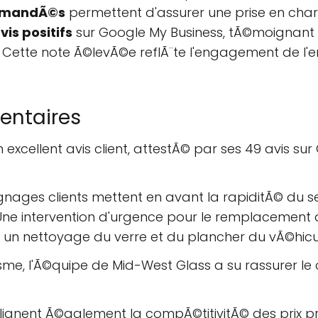
mmandÃ©s
permettent d'assurer une prise en charge
vis positifs
sur Google My Business, tÃ©moignant de
Cette note Ã©levÃ©e reflÃ¨te l'engagement de l'ent
entaires
 excellent avis client, attestÃ© par ses 49 avis s
ages clients mettent en avant la rapiditÃ© du serv
 Une intervention d'urgence pour le remplacement
 un nettoyage du verre et du plancher du vÃ©hicu
e, l'Ã©quipe de Mid-West Glass a su rassurer le cli
ulignent Ã©galement la compÃ©titivitÃ© des prix pr