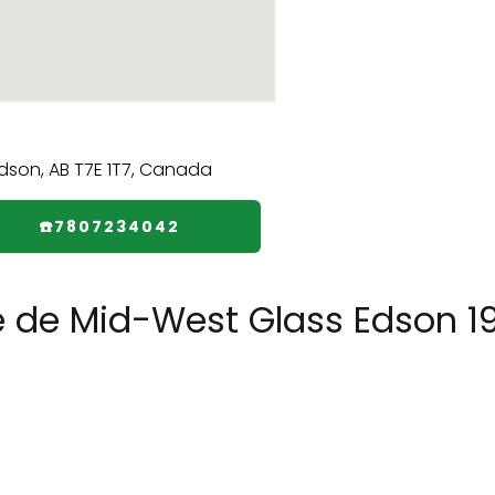
☎️7807234042
e de Mid-West Glass Edson 1