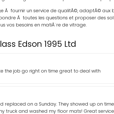
e Ã fournir un service de qualitÃ©, adaptÃ© aux 
pondre Ã toutes les questions et proposer des solu
us vos besoins en matiÃ¨re de vitrage.
lass Edson 1995 Ltd
he job go right on time great to deal with
replaced on a Sunday. They showed up on time, ha
y truck and washed my floor mats! Great service