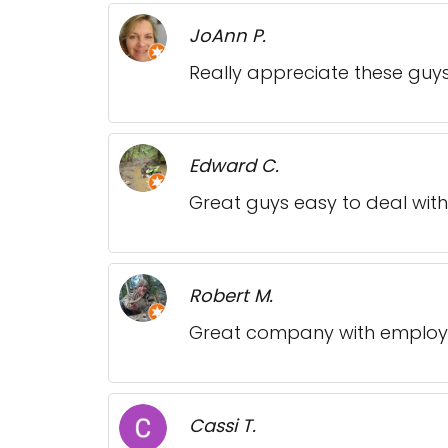
JoAnn P.
Really appreciate these guy
Edward C.
Great guys easy to deal with
Robert M.
Great company with employe
Cassi T.