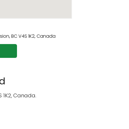
td
4S 1K2, Canada.