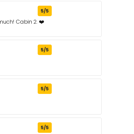
5/5
uch! Cabin 2. ❤️
5/5
5/5
5/5