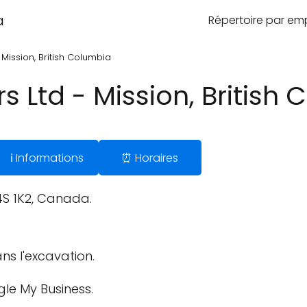
a
Répertoire par e
 Mission, British Columbia
s Ltd - Mission, British
ℹ️ Informations
⏰ Horaires
4S 1K2, Canada.
ns l'excavation.
gle My Business.