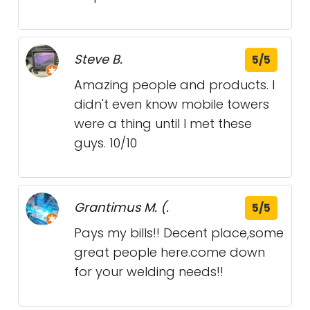
Steve B.
5/5
Amazing people and products. I
didn't even know mobile towers
were a thing until I met these
guys. 10/10
Grantimus M. (.
5/5
Pays my bills!! Decent place,some
great people here.come down
for your welding needs!!