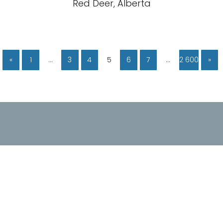
Red Deer, Alberta
«
1
…
3
4
5
6
7
…
2 600
»