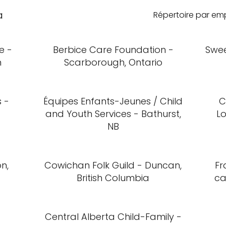
a
Répertoire par e
e -
Berbice Care Foundation -
Swee
n
Scarborough, Ontario
 -
Équipes Enfants-Jeunes / Child
C
and Youth Services - Bathurst,
L
NB
n,
Cowichan Folk Guild - Duncan,
Fr
British Columbia
ca
Central Alberta Child-Family -