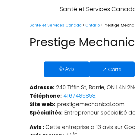
Santé et Services Canad
Santé et Services Canada
Ontario
Prestige Mechani
Prestige Mechanical
👍 Avis
📌 Carte
Adresse:
240 Tiffin St, Barrie, ON L4N 
Téléphone:
4167485858
.
Site web:
prestigemechanical.com
Spécialités:
Entrepreneur spécialisé d
Avis :
Cette entreprise a 13 avis sur Goo