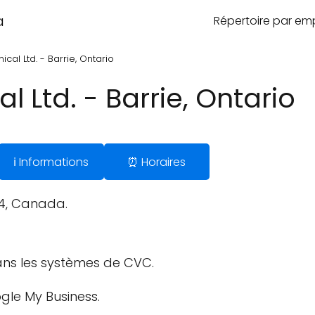
a
Répertoire par e
cal Ltd. - Barrie, Ontario
 Ltd. - Barrie, Ontario
ℹ️ Informations
⏰ Horaires
2N4, Canada.
ans les systèmes de CVC.
gle My Business.