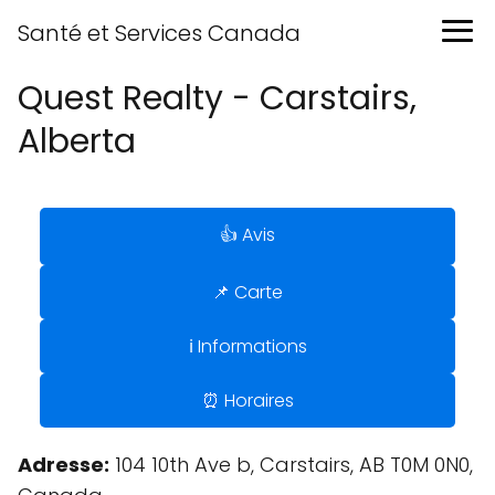
Santé et Services Canada
Quest Realty - Carstairs,
Alberta
👍 Avis
📌 Carte
ℹ️ Informations
⏰ Horaires
Adresse:
104 10th Ave b, Carstairs, AB T0M 0N0,