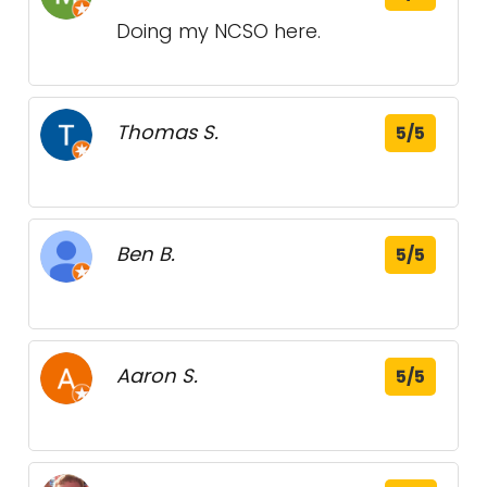
Doing my NCSO here.
Thomas S.
5/5
Ben B.
5/5
Aaron S.
5/5