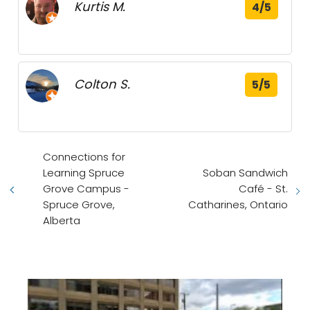
Kurtis M.
4/5
Colton S.
5/5
Connections for
Learning Spruce
Soban Sandwich
Grove Campus -
Café - St.
Spruce Grove,
Catharines, Ontario
Alberta