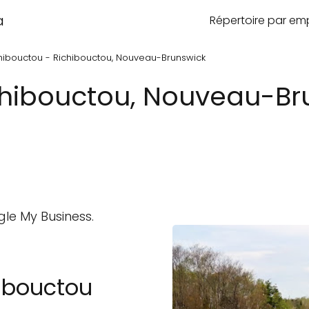
a
Répertoire par e
hibouctou - Richibouctou, Nouveau-Brunswick
chibouctou, Nouveau-Br
gle My Business.
ibouctou