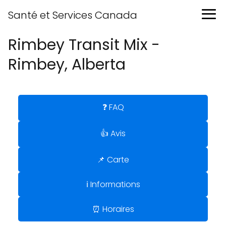
Santé et Services Canada
Rimbey Transit Mix -
Rimbey, Alberta
❓ FAQ
👍 Avis
📌 Carte
ℹ️ Informations
⏰ Horaires