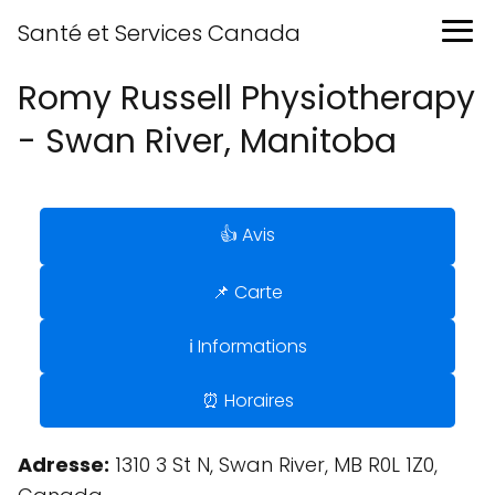
Santé et Services Canada
Romy Russell Physiotherapy
- Swan River, Manitoba
👍 Avis
📌 Carte
ℹ️ Informations
⏰ Horaires
Adresse:
1310 3 St N, Swan River, MB R0L 1Z0,