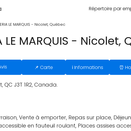
a
Répertoire par e
ZERIA LE MARQUIS - Nicolet, Québec
A LE MARQUIS - Nicolet,
Avis
📌 Carte
ℹ️ Informations
⏰ Ho
, QC J3T 1R2, Canada.
vraison, Vente à emporter, Repas sur place, Déjeuner
accessible en fauteuil roulant, Places assises access