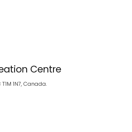
eation Centre
B T1M 1N7, Canada.