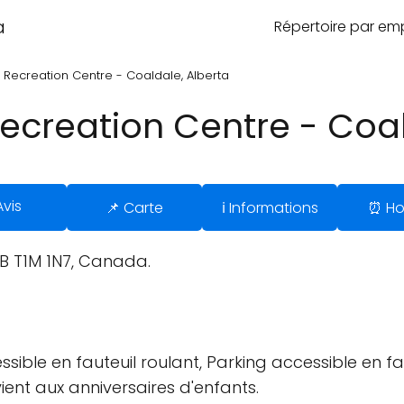
a
Répertoire par e
 Recreation Centre - Coaldale, Alberta
ecreation Centre - Coal
Avis
📌 Carte
ℹ️ Informations
⏰ Ho
AB T1M 1N7, Canada.
sible en fauteuil roulant, Parking accessible en fau
ient aux anniversaires d'enfants.