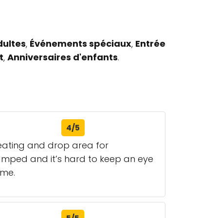
dultes
,
Événements spéciaux
,
Entrée
t
,
Anniversaires d'enfants
.
4/5
 seating and drop area for
cramped and it’s hard to keep an eye
ime.