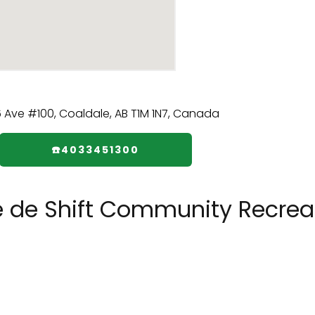
☎️4033451300
e de Shift Community Recrea