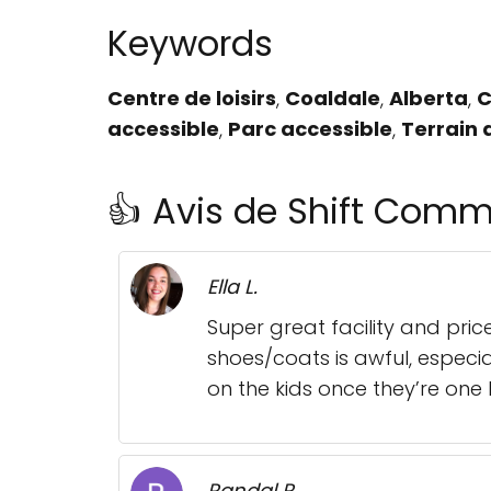
Keywords
Centre de loisirs
,
Coaldale
,
Alberta
,
C
accessible
,
Parc accessible
,
Terrain 
👍 Avis de Shift Comm
Ella L.
Super great facility and pric
shoes/coats is awful, especia
on the kids once they’re one l
Randal P.