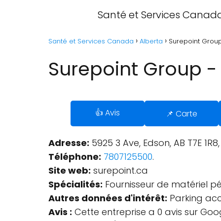
Santé et Services Canad
Santé et Services Canada
Alberta
Surepoint Group
Surepoint Group -
👍 Avis
📌 Carte
Adresse:
5925 3 Ave, Edson, AB T7E 1R8
Téléphone:
7807125500
.
Site web:
surepoint.ca
Spécialités:
Fournisseur de matériel pétr
Autres données d'intérêt:
Parking acce
Avis :
Cette entreprise a 0 avis sur Goo