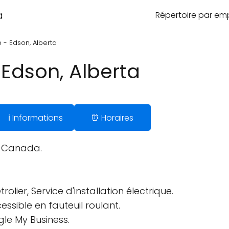
a
Répertoire par e
 - Edson, Alberta
 Edson, Alberta
ℹ️ Informations
⏰ Horaires
, Canada.
olier, Service d'installation électrique.
ssible en fauteuil roulant.
gle My Business.