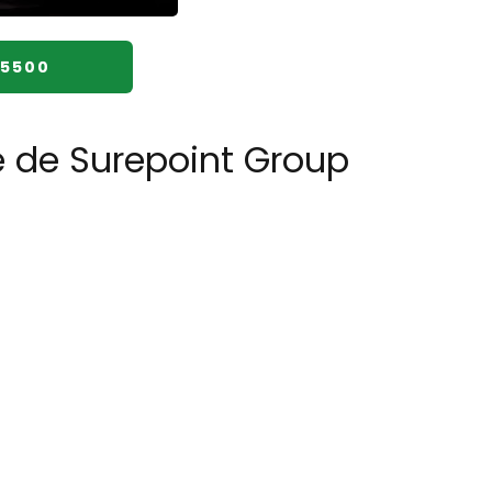
25500
e de Surepoint Group