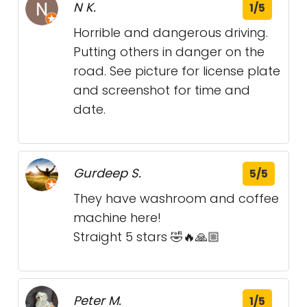
N K.
1/5
Horrible and dangerous driving.
Putting others in danger on the
road. See picture for license plate
and screenshot for time and
date.
Gurdeep S.
5/5
They have washroom and coffee
machine here!
Straight 5 stars 🤣🔥🙏🏼
Peter M.
1/5