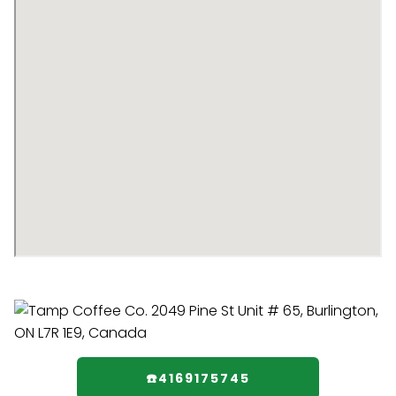
☎️4169175745