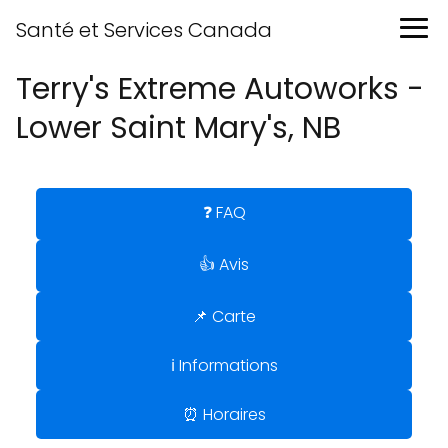
Santé et Services Canada
Terry's Extreme Autoworks -
Lower Saint Mary's, NB
❓ FAQ
👍 Avis
📌 Carte
ℹ️ Informations
⏰ Horaires