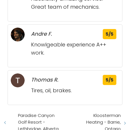
Great team of mechanics.
Andre F.
5/5
Knowlgeable experience A++
work.
Thomas R.
5/5
Tires, oil, brakes.
Paradise Canyon
Kloosterman
Golf Resort -
Heating - Barrie,
Lethbridge, Alberta
Ontario