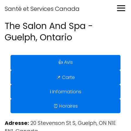
Santé et Services Canada
The Salon And Spa -
Guelph, Ontario
👍 Avis
📌 Carte
ℹ️ Informations
⏰ Horaires
Adresse:
20 Stevenson St S, Guelph, ON N1E