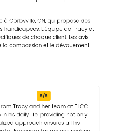
e à Corbyville, ON, qui propose des
s handicapées. L'équipe de Tracy et
ifiques de chaque client. Les avis
si que la compassion et le dévouement
5/5
s from Tracy and her team at TLCC
his daily life, providing not only
lized approach ensures all his
ivate Homecare for anyone seeking