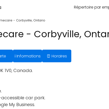
a
Répertoire par e
mecare - Corbyville, Ontario
care - Corbyville, Onta
arte
ℹ️ Informations
⏰ Horaires
K0K 1V0, Canada.
.
accessible car park.
ogle My Business.