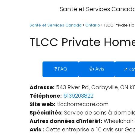
Santé et Services Canad
Santé et Services Canada
Ontario
TLCC Private Ho
TLCC Private Home
❓ FAQ
👍 Avis
📌 C
Adresse:
543 River Rd, Corbyville, ON 
Téléphone:
6139203822
.
Site web:
tlcchomecare.com
Spécialités:
Service de soins à domicile
Autres données d'intérêt:
Wheelchair-
Avis :
Cette entreprise a 16 avis sur Go