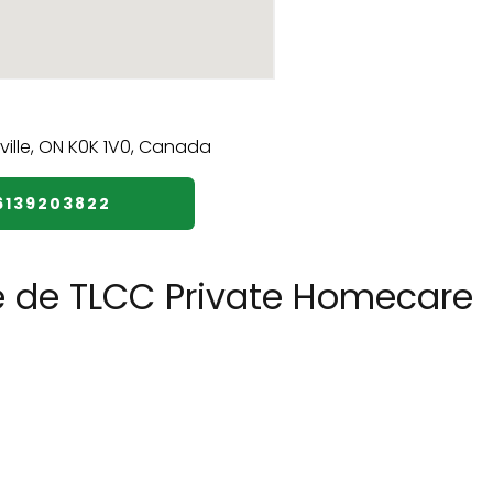
6139203822
e de TLCC Private Homecare