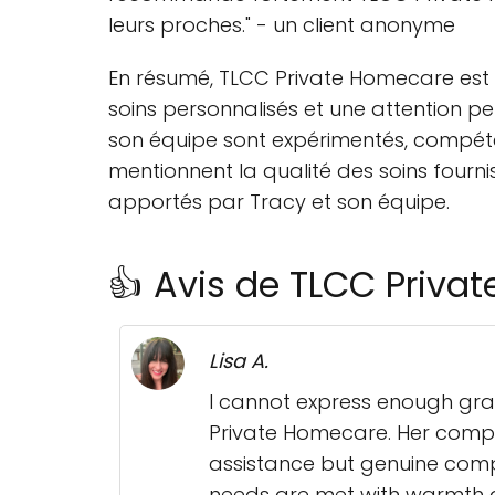
leurs proches." - un client anonyme
En résumé, TLCC Private Homecare est u
soins personnalisés et une attention 
son équipe sont expérimentés, compéten
mentionnent la qualité des soins fournis,
apportés par Tracy et son équipe.
👍 Avis de TLCC Priva
Lisa A.
I cannot express enough gra
Private Homecare. Her compas
assistance but genuine compa
needs are met with warmth 