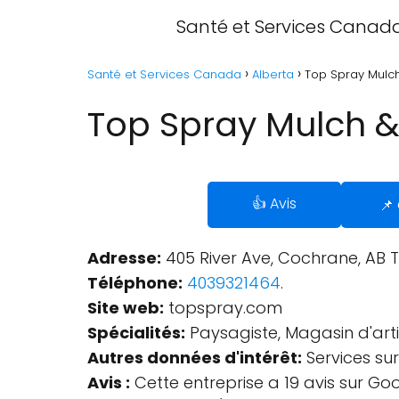
Santé et Services Canad
Santé et Services Canada
Alberta
Top Spray Mulch
Top Spray Mulch &
👍 Avis
📌
Adresse:
405 River Ave, Cochrane, AB 
Téléphone:
4039321464
.
Site web:
topspray.com
Spécialités:
Paysagiste, Magasin d'arti
Autres données d'intérêt:
Services sur
Avis :
Cette entreprise a 19 avis sur Go