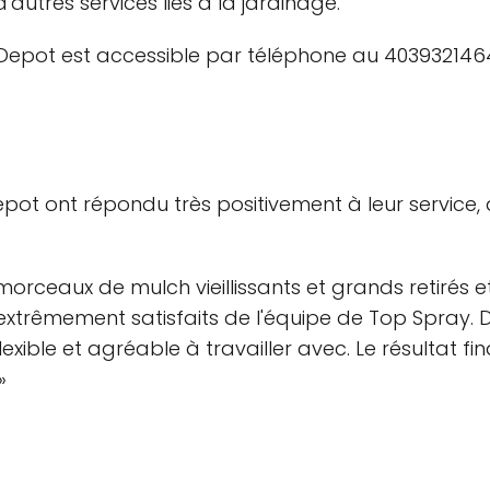
'autres services liés à la jardinage.
l Depot est accessible par téléphone au 403932146
epot ont répondu très positivement à leur service,
 morceaux de mulch vieillissants et grands retirés 
êmement satisfaits de l'équipe de Top Spray. De l
lexible et agréable à travailler avec. Le résultat f
»