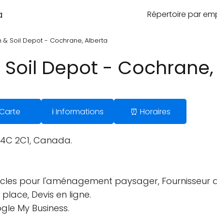
a
Répertoire par e
 & Soil Depot - Cochrane, Alberta
 Soil Depot - Cochrane,
 Carte
ℹ️ Informations
⏰ Horaires
T4C 2C1, Canada.
cles pour l'aménagement paysager, Fournisseur de 
 place, Devis en ligne.
ogle My Business.