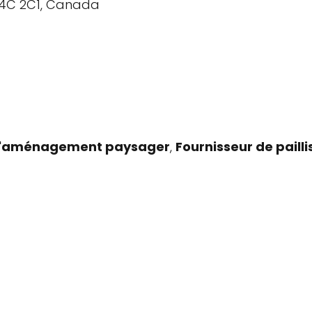
 T4C 2C1, Canada
r l'aménagement paysager
,
Fournisseur de pailli