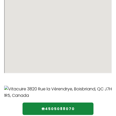
☎️4505088070