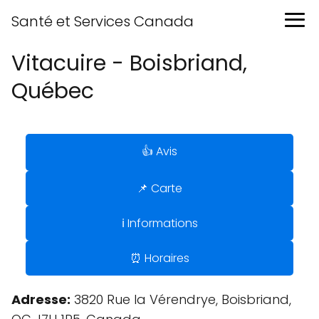
Santé et Services Canada
Vitacuire - Boisbriand,
Québec
👍 Avis
📌 Carte
ℹ️ Informations
⏰ Horaires
Adresse:
3820 Rue la Vérendrye, Boisbriand,