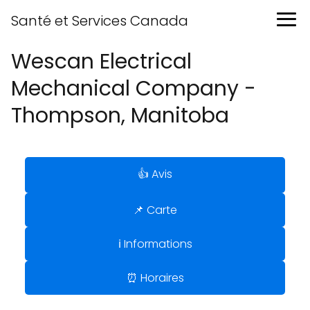
Santé et Services Canada
Wescan Electrical
Mechanical Company -
Thompson, Manitoba
👍 Avis
📌 Carte
ℹ️ Informations
⏰ Horaires