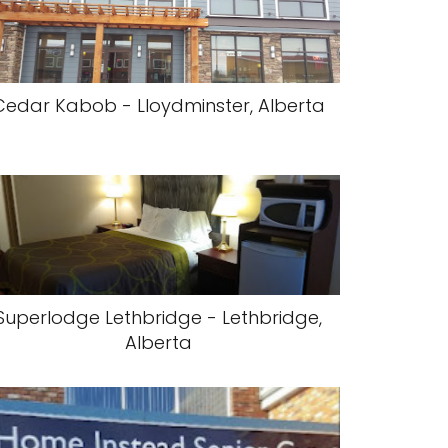
Cedar Kabob - Lloydminster, Alberta
Superlodge Lethbridge - Lethbridge,
Alberta