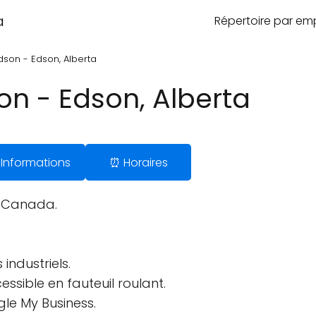
a
Répertoire par e
son - Edson, Alberta
n - Edson, Alberta
️ Informations
⏰ Horaires
, Canada.
industriels.
ssible en fauteuil roulant.
gle My Business.