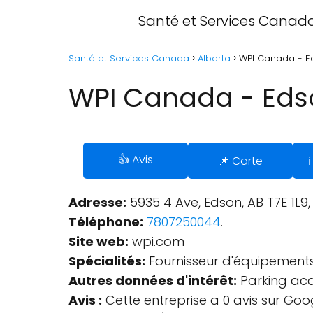
Santé et Services Canad
Santé et Services Canada
Alberta
WPI Canada - Ed
WPI Canada - Edso
👍 Avis
📌 Carte
ℹ
Adresse:
5935 4 Ave, Edson, AB T7E 1L9
Téléphone:
7807250044
.
Site web:
wpi.com
Spécialités:
Fournisseur d'équipements 
Autres données d'intérêt:
Parking acce
Avis :
Cette entreprise a 0 avis sur Goo