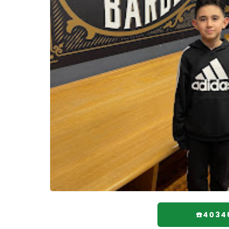
☎️4034