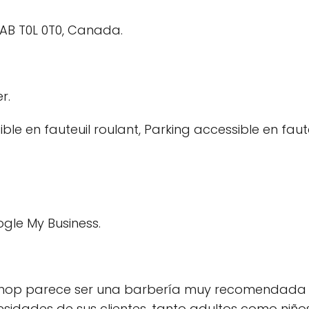
 AB T0L 0T0, Canada.
r.
ble en fauteuil roulant, Parking accessible en faute
oogle My Business.
ershop parece ser una barbería muy recomendada 
dades de sus clientes, tanto adultos como niños