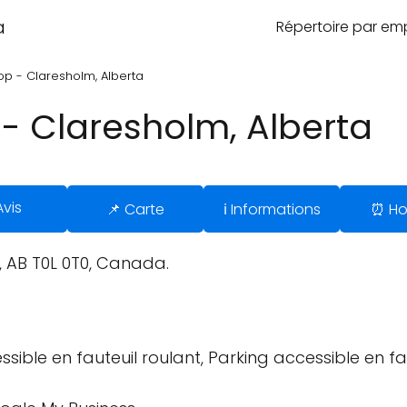
a
Répertoire par e
op - Claresholm, Alberta
 - Claresholm, Alberta
Avis
📌 Carte
ℹ️ Informations
⏰ Ho
, AB T0L 0T0, Canada.
sible en fauteuil roulant, Parking accessible en fau