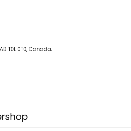
 AB T0L 0T0, Canada.
ershop