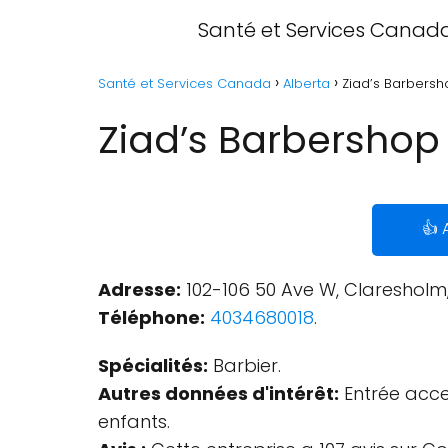
Santé et Services Canad
Santé et Services Canada
Alberta
Ziad’s Barbersh
Ziad’s Barbershop
👍 
Adresse:
102-106 50 Ave W, Claresholm
Téléphone:
4034680018
.
Spécialités:
Barbier.
Autres données d'intérêt:
Entrée acces
enfants.