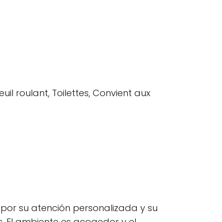
uil roulant, Toilettes, Convient aux
por su atención personalizada y su
. El ambiente es acogedor y el