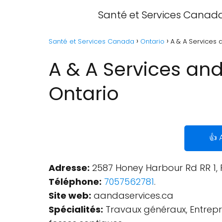
Santé et Services Canad
Santé et Services Canada
Ontario
A & A Services 
A & A Services and
Ontario
👍 
Adresse:
2587 Honey Harbour Rd RR 1, P
Téléphone:
7057562781
.
Site web:
aandaservices.ca
Spécialités:
Travaux généraux, Entrepre