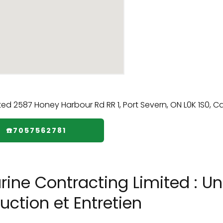
☎️7057562781
ine Contracting Limited : Un
ction et Entretien