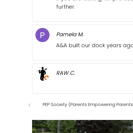
further.
Pamela M.
A&A built our dock years ago,
RAW C.
PEP Society (Parents Empowering Parents