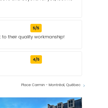
5/5
t to their quality workmanship!
4/5
Place Carmin - Montréal, Québec