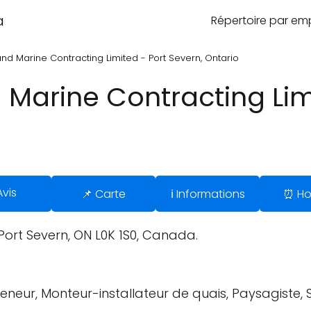
a
Répertoire par e
and Marine Contracting Limited - Port Severn, Ontario
 Marine Contracting Lim
Avis
📌 Carte
ℹ️ Informations
⏰ Ho
ort Severn, ON L0K 1S0, Canada.
neur, Monteur-installateur de quais, Paysagiste, S