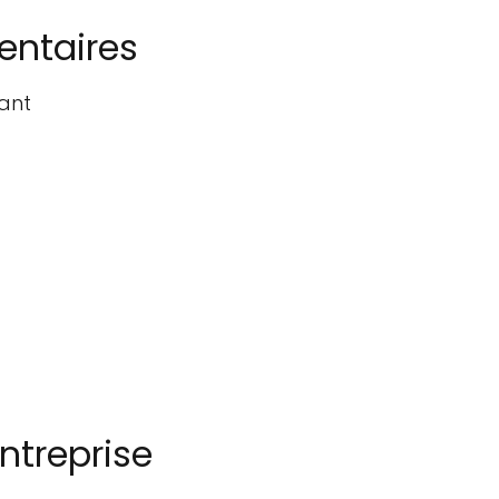
entaires
lant
entreprise