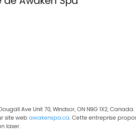
re de Awaken Spa
Dougall Ave Unit 70, Windsor, ON N9G 1X2, Canada
eur site web
awakenspa.ca
. Cette entreprise propo
n laser.