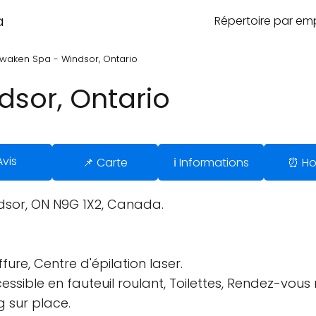
a
Répertoire par e
waken Spa - Windsor, Ontario
sor, Ontario
Avis
📌 Carte
ℹ️ Informations
⏰ Ho
ndsor, ON N9G 1X2, Canada.
ure, Centre d'épilation laser.
essible en fauteuil roulant, Toilettes, Rendez-vou
g sur place.