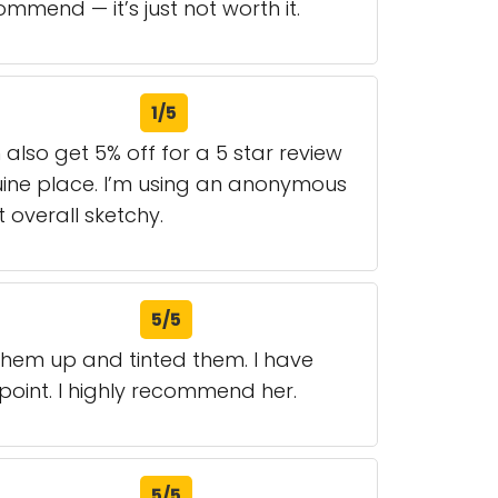
mmend — it’s just not worth it.
1/5
also get 5% off for a 5 star review
uine place. I’m using an anonymous
t overall sketchy.
5/5
them up and tinted them. I have
oint. I highly recommend her.
5/5