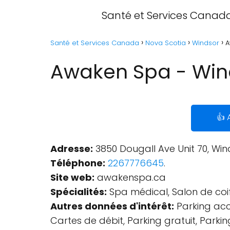
Santé et Services Canad
Santé et Services Canada
Nova Scotia
Windsor
A
Awaken Spa - Wind
👍 
Adresse:
3850 Dougall Ave Unit 70, Wi
Téléphone:
2267776645
.
Site web:
awakenspa.ca
Spécialités:
Spa médical, Salon de coiff
Autres données d'intérêt:
Parking acc
Cartes de débit, Parking gratuit, Parkin