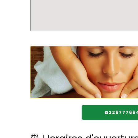
☎️22677766