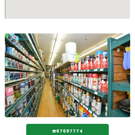
☎️67697774