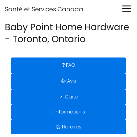
Santé et Services Canada
Baby Point Home Hardware
- Toronto, Ontario
❓ FAQ
👍 Avis
📌 Carte
ℹ️ Informations
⏰ Horaires