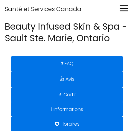
Santé et Services Canada
Beauty Infused Skin & Spa -
Sault Ste. Marie, Ontario
❓ FAQ
👍 Avis
📌 Carte
ℹ️ Informations
⏰ Horaires