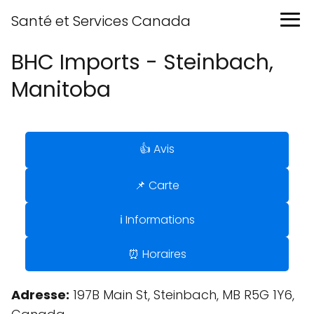
Santé et Services Canada
BHC Imports - Steinbach,
Manitoba
👍 Avis
📌 Carte
ℹ️ Informations
⏰ Horaires
Adresse:
197B Main St, Steinbach, MB R5G 1Y6,