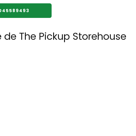
2045589493
e de The Pickup Storehouse