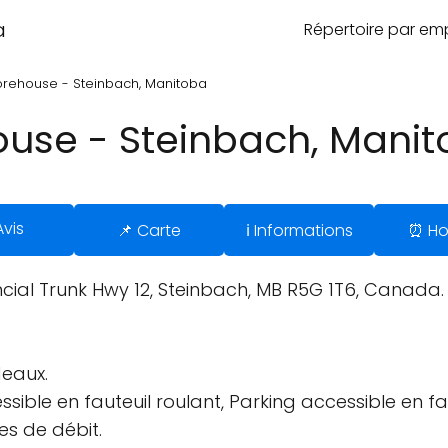
a
Répertoire par e
orehouse - Steinbach, Manitoba
ouse - Steinbach, Mani
Avis
📌 Carte
ℹ️ Informations
⏰ Ho
ncial Trunk Hwy 12, Steinbach, MB R5G 1T6, Canada.
deaux.
sible en fauteuil roulant, Parking accessible en faut
es de débit.