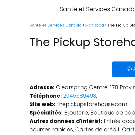
Santé et Services Canad
Santé et Services Canada
Manitoba
The Pickup St
The Pickup Storeh
👍 
Adresse:
Clearspring Centre, 178 Provi
Téléphone:
2045589493
.
Site web:
thepickupstorehouse.com
Spécialités:
Bijouterie, Boutique de ca
Autres données d'intérêt:
Entrée acces
courses rapides, Cartes de crédit, Cart