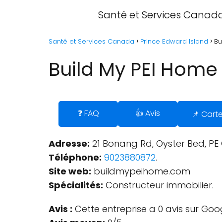
Santé et Services Canad
Santé et Services Canada
Prince Edward Island
Bu
Build My PEI Home 
❓ FAQ
👍 Avis
📌 Cart
Adresse:
21 Bonang Rd, Oyster Bed, PE
Téléphone:
9023880872
.
Site web:
buildmypeihome.com
Spécialités:
Constructeur immobilier.
Avis :
Cette entreprise a 0 avis sur Goo