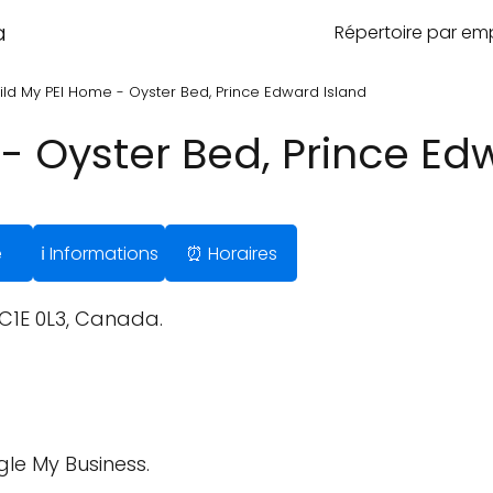
a
Répertoire par e
ild My PEI Home - Oyster Bed, Prince Edward Island
- Oyster Bed, Prince Ed
e
ℹ️ Informations
⏰ Horaires
 C1E 0L3, Canada.
gle My Business.