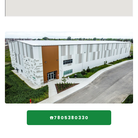
☎️7805380330