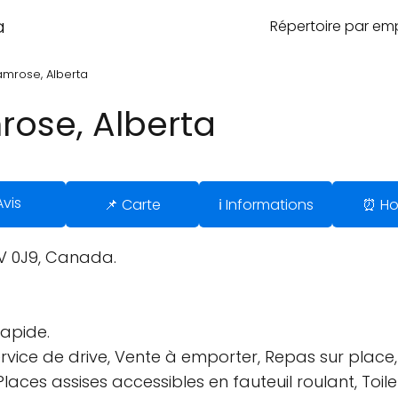
a
Répertoire par e
amrose, Alberta
rose, Alberta
Avis
📌 Carte
ℹ️ Informations
⏰ Ho
V 0J9, Canada.
rapide.
ervice de drive, Vente à emporter, Repas sur place,
Places assises accessibles en fauteuil roulant, Toile