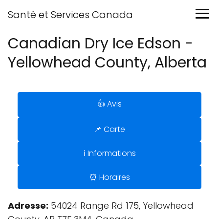
Santé et Services Canada
Canadian Dry Ice Edson -
Yellowhead County, Alberta
👍 Avis
📌 Carte
ℹ️ Informations
⏰ Horaires
Adresse:
54024 Range Rd 175, Yellowhead