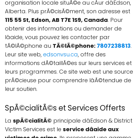
organisation locale situÃ©e au cÅur dâEdson,
Alberta. Plus prÃ©cisÃ©ment, son adresse est
115 55 St, Edson, AB T7E 1S9, Canada
. Pour
obtenir des informations ou demander de
lâaide, vous pouvez les contacter par
tÃ©lÃ©phone au
TÃ©lÃ©phone:
7807238813
.
Leur site web,
edsonvsu.ca
, offre des
informations dÃ©taillÃ©es sur leurs services et
leurs programmes. Ce site web est une source
prÃ©cieuse pour comprendre lâÃ©tendue de
leur soutien.
SpÃ©cialitÃ©s et Services Offerts
La
spÃ©cialitÃ©
principale dâEdson & District
Victim Services est le
service dâaide aux
victimes de crime
. Ils proposent une gamme