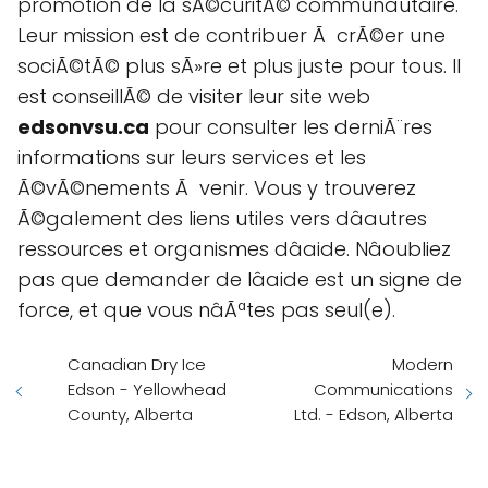
promotion de la sÃ©curitÃ© communautaire.
Leur mission est de contribuer Ã crÃ©er une
sociÃ©tÃ© plus sÃ»re et plus juste pour tous. Il
est conseillÃ© de visiter leur site web
edsonvsu.ca
pour consulter les derniÃ¨res
informations sur leurs services et les
Ã©vÃ©nements Ã venir. Vous y trouverez
Ã©galement des liens utiles vers dâautres
ressources et organismes dâaide. Nâoubliez
pas que demander de lâaide est un signe de
force, et que vous nâÃªtes pas seul(e).
Canadian Dry Ice
Modern
Edson - Yellowhead
Communications
County, Alberta
Ltd. - Edson, Alberta