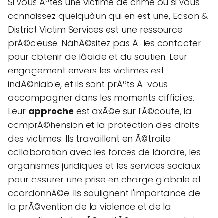
Si vous Ãªtes une victime de crime ou si vous
connaissez quelquâun qui en est une, Edson &
District Victim Services est une ressource
prÃ©cieuse. NâhÃ©sitez pas Ã les contacter
pour obtenir de lâaide et du soutien. Leur
engagement envers les victimes est
indÃ©niable, et ils sont prÃªts Ã vous
accompagner dans les moments difficiles.
Leur
approche
est axÃ©e sur l'Ã©coute, la
comprÃ©hension et la protection des droits
des victimes. Ils travaillent en Ã©troite
collaboration avec les forces de lâordre, les
organismes juridiques et les services sociaux
pour assurer une prise en charge globale et
coordonnÃ©e. Ils soulignent l'importance de
la prÃ©vention de la violence et de la