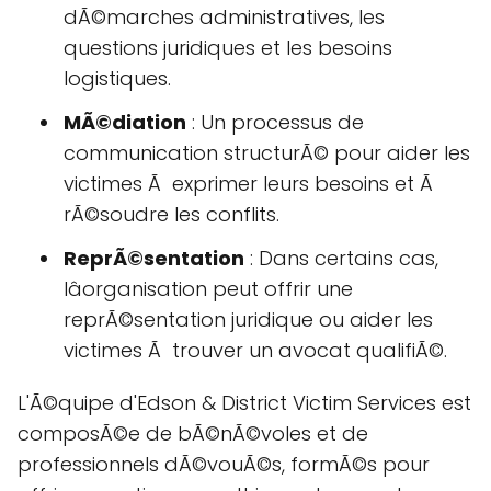
dÃ©marches administratives, les
questions juridiques et les besoins
logistiques.
MÃ©diation
: Un processus de
communication structurÃ© pour aider les
victimes Ã exprimer leurs besoins et Ã
rÃ©soudre les conflits.
ReprÃ©sentation
: Dans certains cas,
lâorganisation peut offrir une
reprÃ©sentation juridique ou aider les
victimes Ã trouver un avocat qualifiÃ©.
L'Ã©quipe d'Edson & District Victim Services est
composÃ©e de bÃ©nÃ©voles et de
professionnels dÃ©vouÃ©s, formÃ©s pour