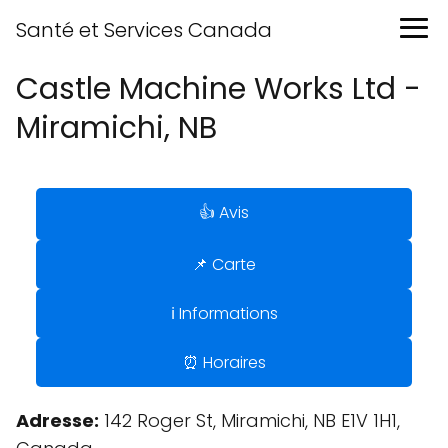
Santé et Services Canada
Castle Machine Works Ltd -
Miramichi, NB
👍 Avis
📌 Carte
ℹ️ Informations
⏰ Horaires
Adresse:
142 Roger St, Miramichi, NB E1V 1H1,