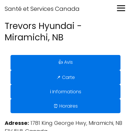
Santé et Services Canada
Trevors Hyundai -
Miramichi, NB
👍 Avis
📌 Carte
ℹ️ Informations
⏰ Horaires
Adresse:
1781 King George Hwy, Miramichi, NB