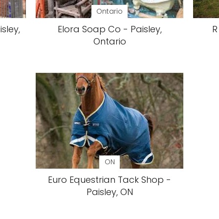
Ontario
sley,
Elora Soap Co - Paisley,
R
Ontario
ON
Euro Equestrian Tack Shop -
Paisley, ON