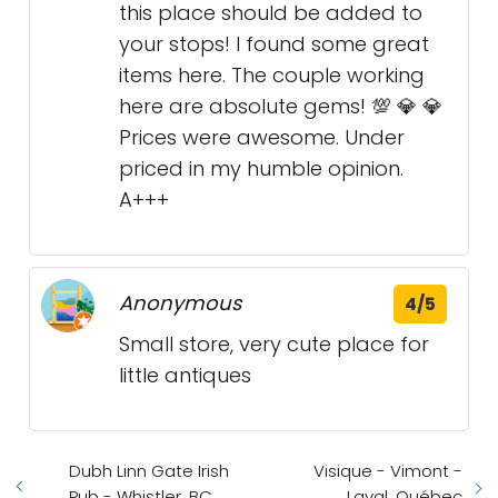
this place should be added to
your stops! I found some great
items here. The couple working
here are absolute gems! 💯 💎 💎
Prices were awesome. Under
priced in my humble opinion.
A+++
Anonymous
4/5
Small store, very cute place for
little antiques
Dubh Linn Gate Irish
Visique - Vimont -
Pub - Whistler, BC
Laval, Québec