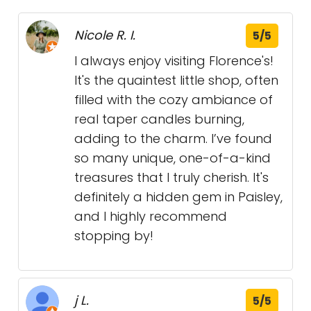
Nicole R. I.
5/5
I always enjoy visiting Florence's!
It's the quaintest little shop, often
filled with the cozy ambiance of
real taper candles burning,
adding to the charm. I’ve found
so many unique, one-of-a-kind
treasures that I truly cherish. It's
definitely a hidden gem in Paisley,
and I highly recommend
stopping by!
j L.
5/5