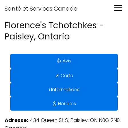
Santé et Services Canada
Florence's Tchotchkes -
Paisley, Ontario
👍 Avis
📌 Carte
ℹ️ Informations
⏰ Horaires
Adresse:
434 Queen St S, Paisley, ON N0G 2N0,