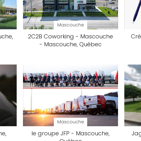
Mascouche
uche,
2C2B Coworking - Mascouche
Cré
- Mascouche, Québec
Mascouche
he,
le groupe JFP - Mascouche,
Ja