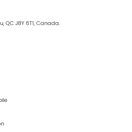
au, QC J8Y 6T1, Canada.
ile
on