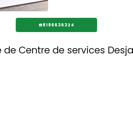
☎️8196635324
e de Centre de services Desj