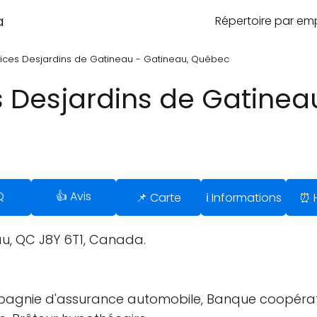
a
Répertoire par e
ices Desjardins de Gatineau - Gatineau, Québec
s Desjardins de Gatinea
Q
👍 Avis
📌 Carte
ℹ️ Informations
⏰ H
u, QC J8Y 6T1, Canada.
ompagnie d'assurance automobile, Banque coopér