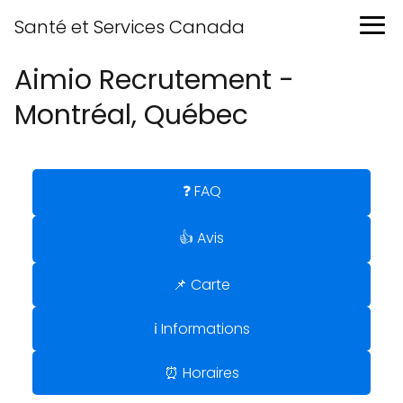
Santé et Services Canada
Aimio Recrutement -
Montréal, Québec
❓ FAQ
👍 Avis
📌 Carte
ℹ️ Informations
⏰ Horaires