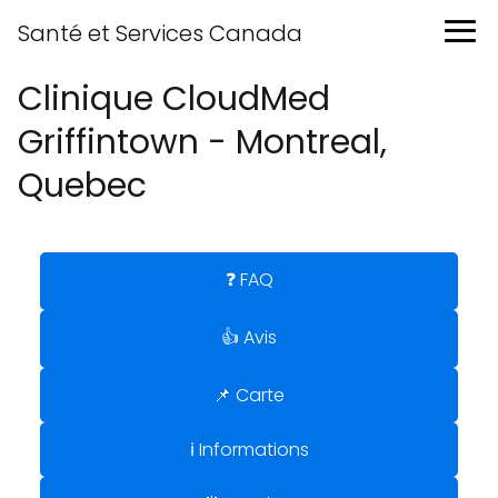
Santé et Services Canada
Clinique CloudMed
Griffintown - Montreal,
Quebec
❓ FAQ
👍 Avis
📌 Carte
ℹ️ Informations