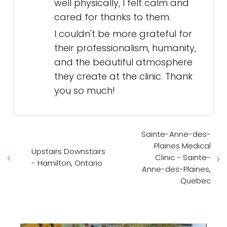
you walk in, there's a sense of
peace, and the treatment from
all the staff was simply incredible:
kind, patient, and with a warmth
that is deeply appreciated.
I especially want to highlight Dr.
Fatouma Guindo, the best doctor
who has ever treated me in all of
Montreal, and the nurse who
drew my blood. Both were
extremely sweet and patient with
me. Even though I wasn't feeling
well physically, I felt calm and
cared for thanks to them.
I couldn't be more grateful for
their professionalism, humanity,