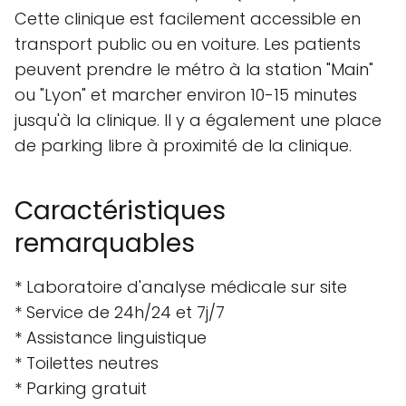
Tests de sang, uriné et selles
Tests de H. Pylori
Tests non invasifs de génétique
prénatale (santé fœtale) Harmony
Tests de drogue
Emplacement et accès
La Clinique CloudMed Griffintown est située à
210 Rue des Seigneurs, dans le quartier de
Griffintown à Montréal, au Québec, Canada.
Cette clinique est facilement accessible en
transport public ou en voiture. Les patients
peuvent prendre le métro à la station "Main"
ou "Lyon" et marcher environ 10-15 minutes