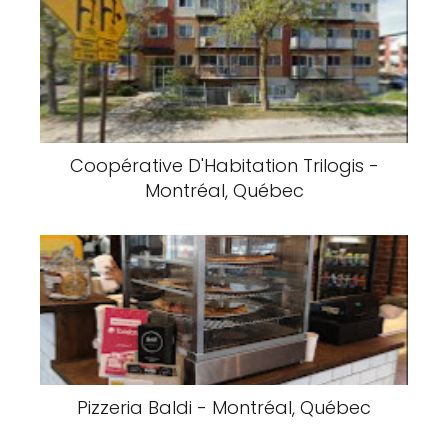
and the beautiful atmosphere
they create at the clinic. Thank
you so much!
Sainte-Anne-des-
Plaines Medical
Upstairs Downstairs
Clinic - Sainte-
- Hamilton, Ontario
Anne-des-Plaines,
Quebec