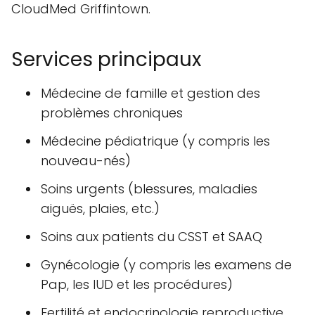
La Clinique CloudMed Griffintown est une
institution médicale de confiance située à 210
Rue des Seigneurs, dans le quartier de
Griffintown à Montréal, au Québec, Canada.
Cette clinique offre une gamme complète de
services médicaux, allant de la médecine de
famille à la gynécologie et à la fertilité. Dans
cet article, nous allons vous présenter en
détail les services principaux, l'emplacement
et l'accès, les caractéristiques remarquables
et les informations pratiques de la Clinique
CloudMed Griffintown.
Services principaux