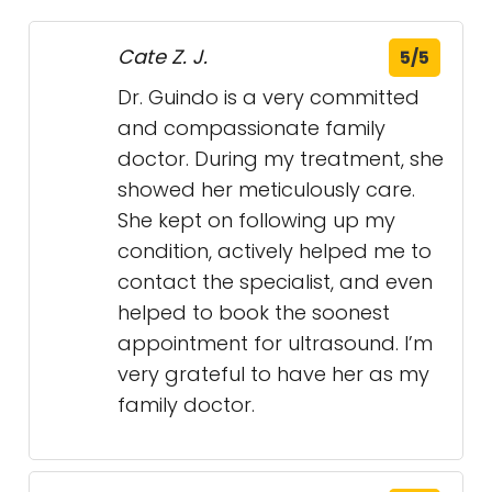
* "Je suis très satisfait de la qualité des soins
que j'ai reçus à la Clinique CloudMed
Griffintown. Le personnel est très professionnel
et attentionné."
* "La Clinique CloudMed Griffintown est une
institution médicale de confiance. Les soins
sont de haute qualité et les professionnels
sont très compétents."
👍 Avis de Clinique CloudMed
Griffintown
Cate Z. J.
5/5
Dr. Guindo is a very committed