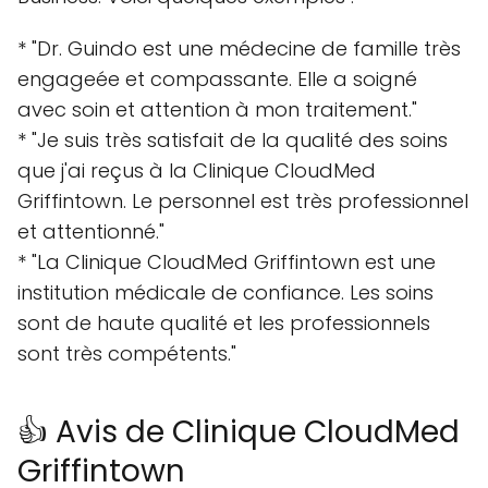
* Heures d'ouverture : du lundi au vendredi de
8h30 à 17h00
* Tél : 514 788 1785
* Site web : cloudmed.ca
* Adresse : 210 Rue des Seigneurs, Montreal,
Quebec H3J 1R5, Canada
Avis des clients
Les clients de la Clinique CloudMed Griffintown
ont donné des avis très positifs sur Google My
Business. Voici quelques exemples :
* "Dr. Guindo est une médecine de famille très
engageée et compassante. Elle a soigné
avec soin et attention à mon traitement."