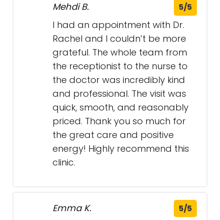
and compassionate family
doctor. During my treatment, she
showed her meticulously care.
She kept on following up my
condition, actively helped me to
contact the specialist, and even
helped to book the soonest
appointment for ultrasound. I’m
very grateful to have her as my
family doctor.
Mehdi B.
5/5
I had an appointment with Dr.
Rachel and I couldn’t be more
grateful. The whole team from