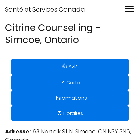
Santé et Services Canada
Citrine Counselling -
Simcoe, Ontario
👍 Avis
📌 Carte
ℹ️ Informations
⏰ Horaires
Adresse:
63 Norfolk St N, Simcoe, ON N3Y 3N6,