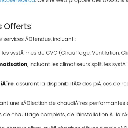
imcoservice.ca
. Ce site web propose des dÃ©tails sur
 Offerts
services Ã©tendue, incluant :
les systÃ¨mes de CVC (Chauffage, Ventilation, Cli
matisation
, incluant les climatiseurs split, les syst
iÃ¨re
, assurant la disponibilitÃ© des piÃ¨ces de
sant une sÃ©lection de chaudiÃ¨res performantes
es de chauffage complets, de lâinstallation Ã la r