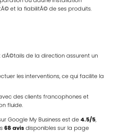
©paration ou dâune installation
© et la fiabilitÃ© de ses produits.
ux dÃ©tails de la direction assurent un
uer les interventions, ce qui facilite la
avec des clients francophones et
n fluide.
 sur Google My Business est de
4.5/5
,
es
68 avis
disponibles sur la page