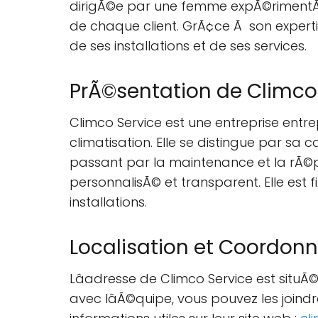
dirigÃ©e par une femme expÃ©rimentÃ©e
de chaque client. GrÃ¢ce Ã son experti
de ses installations et de ses services.
PrÃ©sentation de Climco
Climco Service est une entreprise ent
climatisation. Elle se distingue par sa 
passant par la maintenance et la rÃ©para
personnalisÃ© et transparent. Elle est 
installations.
Localisation et Coordon
Lâadresse de Climco Service est situÃ
avec lâÃ©quipe, vous pouvez les join