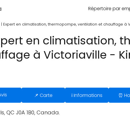
a
Répertoire par e
| Expert en climatisation, thermopompe, ventilation et chauffage à Vi
xpert en climatisation,
ffage à Victoriaville - Ki
Avis
📌 Carte
ℹ️ Informations
⏰ Ho
lls, QC J0A 1B0, Canada.