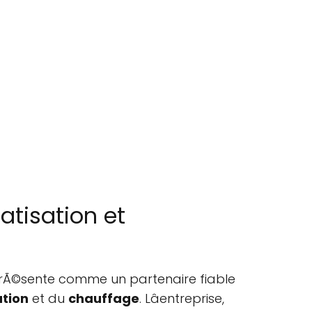
atisation et
rÃ©sente comme un partenaire fiable
ation
et du
chauffage
. Lâentreprise,