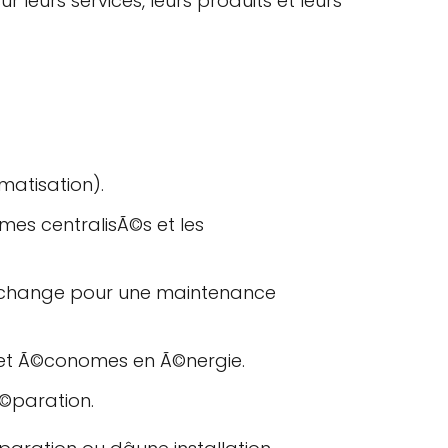
 leurs services, leurs produits et leurs
matisation).
Ã¨mes centralisÃ©s et les
 rechange pour une maintenance
 et Ã©conomes en Ã©nergie.
Ã©paration.