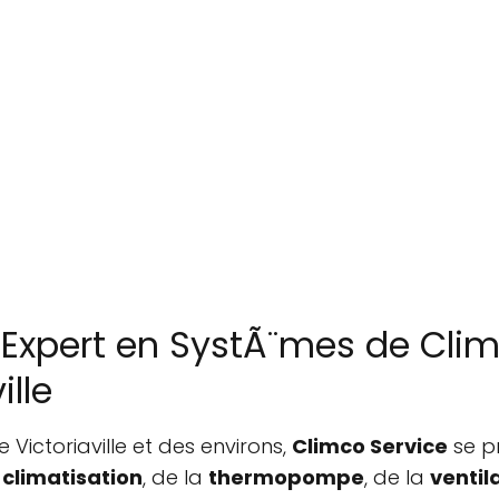
 Expert en SystÃ¨mes de Clim
lle
e Victoriaville et des environs,
Climco Service
se p
a
climatisation
, de la
thermopompe
, de la
ventil