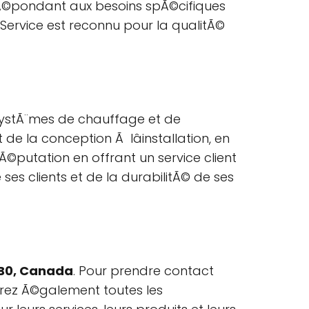
rÃ©pondant aux besoins spÃ©cifiques
Service est reconnu pour la qualitÃ©
 systÃ¨mes de chauffage et de
de la conception Ã lâinstallation, en
rÃ©putation en offrant un service client
ses clients et de la durabilitÃ© de ses
 1B0, Canada
. Pour prendre contact
erez Ã©galement toutes les