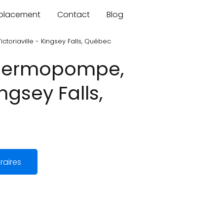
mplacement
Contact
Blog
ctoriaville - Kingsey Falls, Québec
 thermopompe,
ngsey Falls,
raires