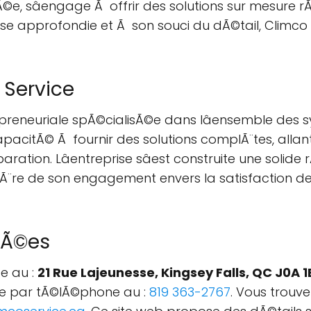
, sâengage Ã offrir des solutions sur mesure 
se approfondie et Ã son souci du dÃ©tail, Climco 
 Service
repreneuriale spÃ©cialisÃ©e dans lâensemble des
capacitÃ© Ã fournir des solutions complÃ¨tes, allant 
tion. Lâentreprise sâest construite une solide 
fiÃ¨re de son engagement envers la satisfaction de 
nÃ©es
©e au :
21 Rue Lajeunesse, Kingsey Falls, QC J0A
dre par tÃ©lÃ©phone au :
819 363-2767
. Vous trouv