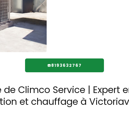
☎️8193632767
 de Climco Service | Expert e
on et chauffage à Victoriavi