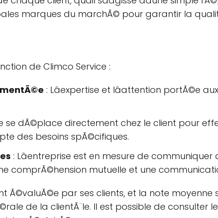
e chaque client, quâil sâagisse dâune simple rÃ
cipales marques du marchÃ© pour garantir la qualitÃ
inction de Climco Service :
rimentÃ©e
: Lâexpertise et lâattention portÃ©e a
e se dÃ©place directement chez le client pour effect
pte des besoins spÃ©cifiques.
ues
: Lâentreprise est en mesure de communiquer 
une comprÃ©hension mutuelle et une communicatio
ment Ã©valuÃ©e par ses clients, et la note moyenne
le de la clientÃ¨le. Il est possible de consulter l