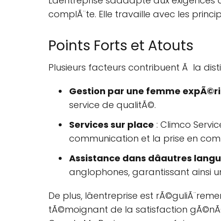
Lâentreprise sâadapte aux exigences d
complÃ¨te. Elle travaille avec les prin
Points Forts et Atouts
Plusieurs facteurs contribuent Ã la dist
Gestion par une femme expÃ©
service de qualitÃ©.
Services sur place
: Climco Servic
communication et la prise en com
Assistance dans dâautres lang
anglophones, garantissant ainsi 
De plus, lâentreprise est rÃ©guliÃ¨re
tÃ©moignant de la satisfaction gÃ©nÃ©ra