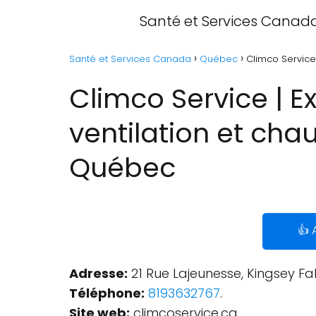
Santé et Services Canad
Santé et Services Canada
Québec
Climco Service 
Climco Service | E
ventilation et chau
Québec
👍 
Adresse:
21 Rue Lajeunesse, Kingsey Fa
Téléphone:
8193632767
.
Site web:
climcoservice.ca