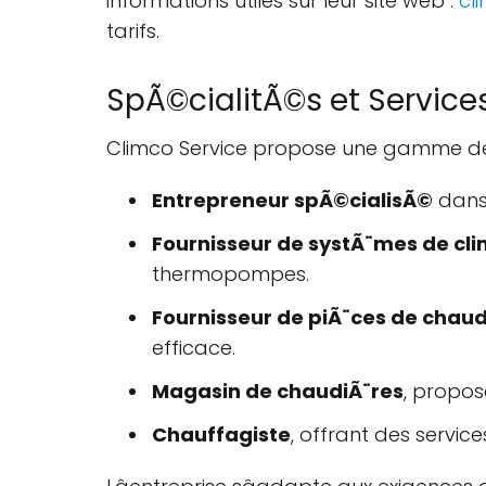
informations utiles sur leur site web :
cl
tarifs.
SpÃ©cialitÃ©s et Services
Climco Service propose une gamme de 
Entrepreneur spÃ©cialisÃ©
dans 
Fournisseur de systÃ¨mes de cli
thermopompes.
Fournisseur de piÃ¨ces de chaud
efficace.
Magasin de chaudiÃ¨res
, propo
Chauffagiste
, offrant des servic