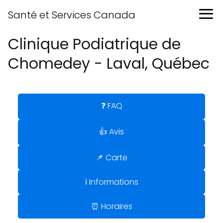
Santé et Services Canada
Clinique Podiatrique de
Chomedey - Laval, Québec
❓ FAQ
👍 Avis
📌 Carte
ℹ️ Informations
⏰ Horaires