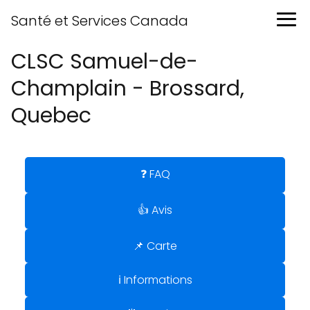
Santé et Services Canada
CLSC Samuel-de-
Champlain - Brossard,
Quebec
❓ FAQ
👍 Avis
📌 Carte
ℹ️ Informations