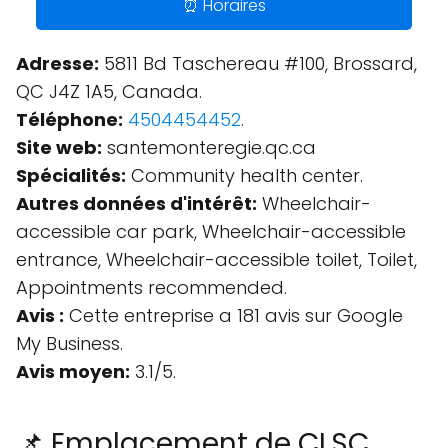
⏰ Horaires
Adresse:
5811 Bd Taschereau #100, Brossard,
QC J4Z 1A5, Canada.
Téléphone:
4504454452
.
Site web:
santemonteregie.qc.ca
Spécialités:
Community health center.
Autres données d'intérêt:
Wheelchair-
accessible car park, Wheelchair-accessible
entrance, Wheelchair-accessible toilet, Toilet,
Appointments recommended.
Avis :
Cette entreprise a 181 avis sur Google
My Business.
Avis moyen:
3.1/5.
📌 Emplacement de CLSC