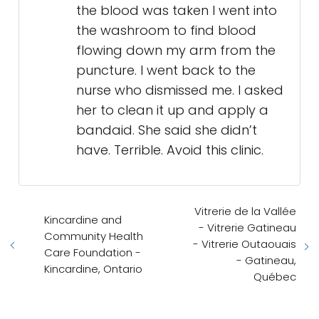
the blood was taken I went into
the washroom to find blood
flowing down my arm from the
puncture. I went back to the
nurse who dismissed me. I asked
her to clean it up and apply a
bandaid. She said she didn’t
have. Terrible. Avoid this clinic.
Vitrerie de la Vallée
Kincardine and
- Vitrerie Gatineau
Community Health
- Vitrerie Outaouais
Care Foundation -
- Gatineau,
Kincardine, Ontario
Québec