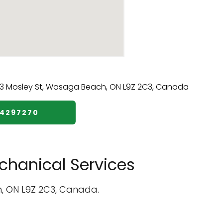
54297270
hanical Services
h, ON L9Z 2C3, Canada.