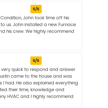
5/5
Condition, John took time off his
 to us. John installed a new Furnace
 and his crew. We highly recommend
5/5
as very quick to respond and answer
Justin came to the house and was
 I had. He also explained everything
ted their time, knowledge and
ith any HVAC and I highly recommend