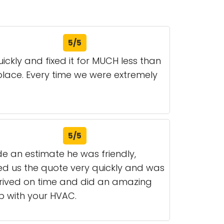
5/5
ckly and fixed it for MUCH less than
place. Every time we were extremely
5/5
 an estimate he was friendly,
ed us the quote very quickly and was
rrived on time and did an amazing
lp with your HVAC.