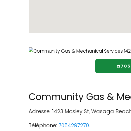
☎️70
Community Gas & Mec
Adresse: 1423 Mosley St, Wasaga Beac
Téléphone:
7054297270
.