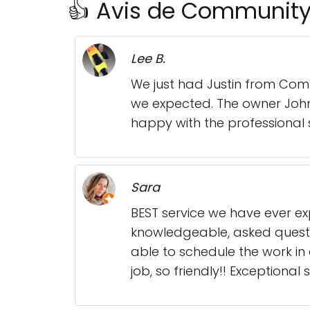
👍 Avis de Community
Lee B.
We just had Justin from Comm
we expected. The owner John,
happy with the professional
Sara
BEST service we have ever e
knowledgeable, asked questi
able to schedule the work i
job, so friendly!! Exceptiona