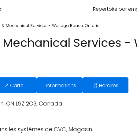
a
Répertoire par e
& Mechanical Services - Wasaga Beach, Ontario
Mechanical Services -
📌 Carte
ℹ️ Informations
⏰ Horaires
h, ON L9Z 2C3, Canada.
ans les systèmes de CVC, Magasin.